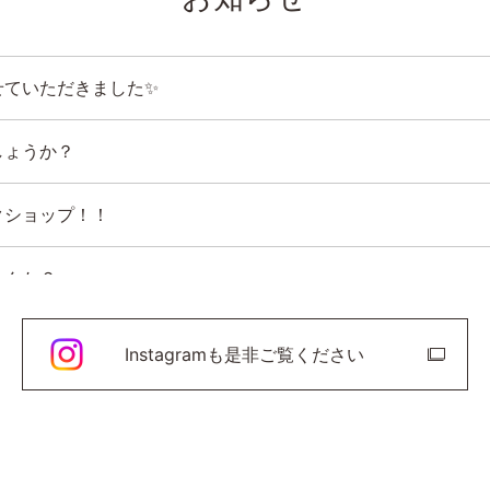
せていただきました✨
しょうか？
クショップ！！
せんか？
Instagramも是非ご覧ください
約状況載せてます
✨️