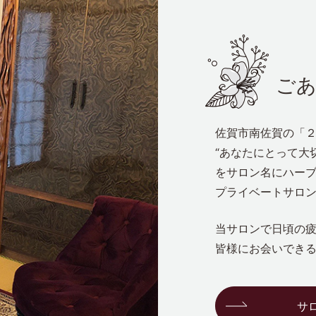
ご
佐賀市南佐賀の「
“あなたにとって大
をサロン名にハーブ
プライベートサロ
当サロンで日頃の
皆様にお会いでき
サ