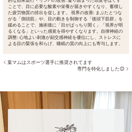
的な効果血行・リンパの改善: 凝り固まった頭皮をほぐす
ことで、目に必要な酸素や栄養が届きやすくなり、蓄積し
た疲労物質の排出を促します。 視界の改善: まぶたとつな
がる「側頭筋」や、目の動きを制御する「後頭下筋群」を
緩めることで、施術後に「目がぱっちり開く」「視界が明
るくなる」といった感覚を得やすくなります。自律神経の
調整: 心地よい刺激が副交感神経を優位にし、ストレスに
よる目の緊張を和らげ、睡眠の質の向上にも寄与します。
葉マムはスポーツ選手に推奨されてます
専門を特化しました😊