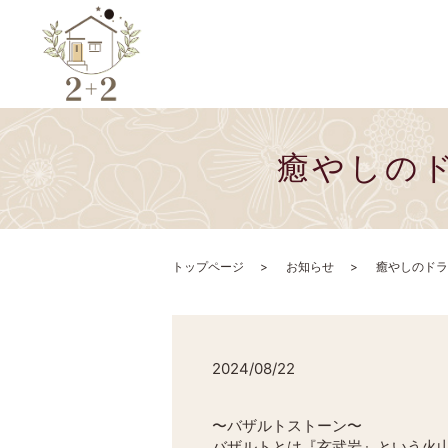
癒やしの
トップページ
お知らせ
癒やしのドラ
2024/08/22
〜バザルトストーン〜
バザルトとは『玄武岩』という火山